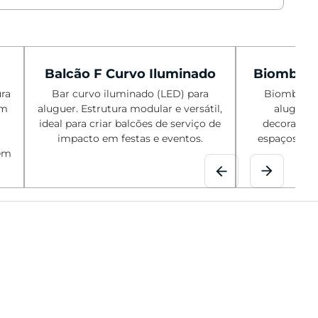
Balcão F Curvo Iluminado
Biombo de
ura
Bar curvo iluminado (LED) para
Biombo de 
em
aluguer. Estrutura modular e versátil,
aluguer.
ideal para criar balcões de serviço de
decorativo,
impacto em festas e eventos.
espaços e f
 em