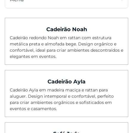
Categorias
Cadeirão Noah
Cadeiras
Cadeirão redondo Noah em rattan com estrutura
Mesas
metálica preta e almofada bege. Design orgânico e
Mesas Altas
confortável, ideal para criar ambientes descontraídos e
elegantes em eventos.
Cadeiras Altas
Sofás
Mesas Baixas
Cadeirão Ayla
Poltronas
Cadeirão Ayla em madeira maciça e rattan para
aluguer. Design intemporal e confortável, perfeito
Pufes
para criar ambientes orgânicos e sofisticados em
eventos e casamentos.
Bancos
Tapetes
Iluminação