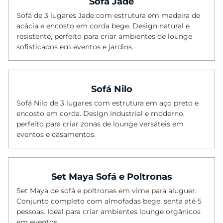
Sofá Jade
Balcões
Sofá de 3 lugares Jade com estrutura em madeira de
acácia e encosto em corda bege. Design natural e
Mesas de Bolo
resistente, perfeito para criar ambientes de lounge
Biombos
sofisticados em eventos e jardins.
Vasos
Plantas
Sofá Nilo
Pratos Marcadores
Sofá Nilo de 3 lugares com estrutura em aço preto e
Almofadas
encosto em corda. Design industrial e moderno,
perfeito para criar zonas de lounge versáteis em
Lanternas
eventos e casamentos.
Utilitários
Stand | Feiras
Set Maya Sofá e Poltronas
Set Maya de sofá e poltronas em vime para aluguer.
Conjunto completo com almofadas bege, senta até 5
pessoas. Ideal para criar ambientes lounge orgânicos
em eventos.