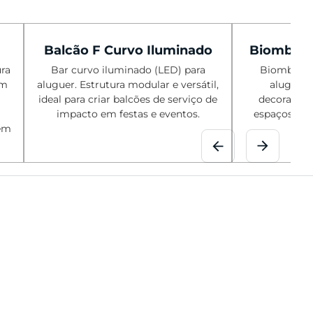
Balcão F Curvo Iluminado
Biombo de
ura
Bar curvo iluminado (LED) para
Biombo de 
em
aluguer. Estrutura modular e versátil,
aluguer.
ideal para criar balcões de serviço de
decorativo,
impacto em festas e eventos.
espaços e f
 em