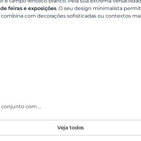
 e tampo fenólico branco. Pela sua extrema versatilidad
de feiras e exposições
. O seu design minimalista permi
ombina com decorações sofisticadas ou contextos mais f
conjunto com ...
Veja todos