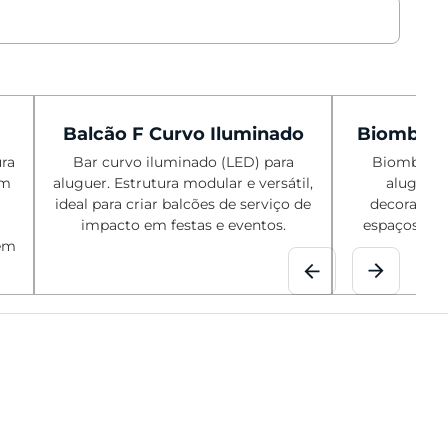
Balcão F Curvo Iluminado
Biombo de
ura
Bar curvo iluminado (LED) para
Biombo de 
em
aluguer. Estrutura modular e versátil,
aluguer.
ideal para criar balcões de serviço de
decorativo,
impacto em festas e eventos.
espaços e f
 em