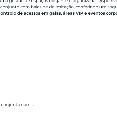
a uma gestão de espaços elegante e organizada. Disponí
conjunto com baias de delimitação, conferindo um toque 
ontrolo de acessos em galas, áreas VIP e eventos corp
conjunto com ...