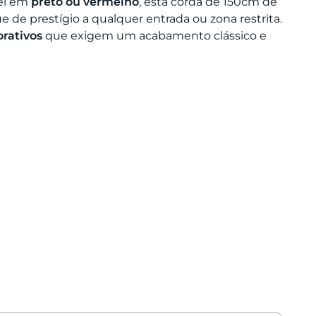
vel em
preto ou vermelho
, esta corda de 150cm de
de prestígio a qualquer entrada ou zona restrita.
orativos
que exigem um acabamento clássico e