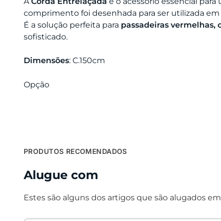
A
Corda Entrelaçada
é o acessório essencial par
comprimento foi desenhada para ser utilizada em 
É a solução perfeita para
passadeiras vermelhas, c
sofisticado.
Dimensões
: C.150cm
Opção
PRODUTOS RECOMENDADOS
Alugue com
Estes são alguns dos artigos que são alugados em 