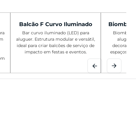
Balcão F Curvo Iluminado
Biombo de
ura
Bar curvo iluminado (LED) para
Biombo de 
em
aluguer. Estrutura modular e versátil,
aluguer.
ideal para criar balcões de serviço de
decorativo,
impacto em festas e eventos.
espaços e f
 em