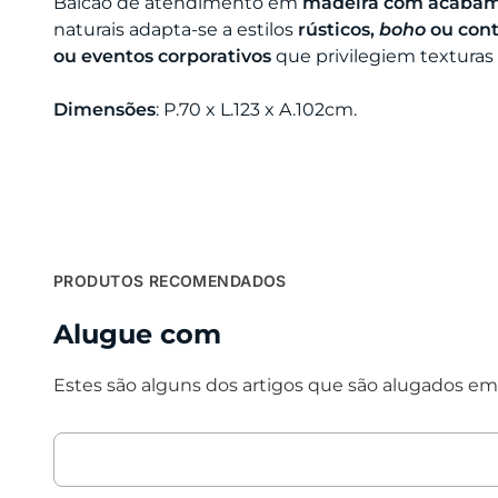
Balcão de atendimento em
madeira com acabame
naturais adapta-se a estilos
rústicos,
boho
ou con
ou eventos corporativos
que privilegiem texturas
Dimensões
: P.70 x L.123 x A.102cm.
PRODUTOS RECOMENDADOS
Alugue com
Estes são alguns dos artigos que são alugados em 