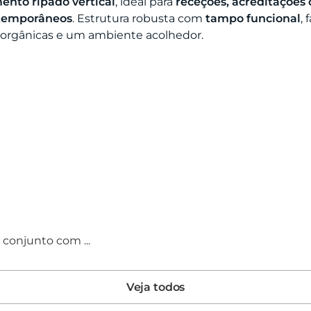
nto ripado vertical
, ideal para
receções, acreditações 
temporâneos
. Estrutura robusta com
tampo funcional
, 
 orgânicas e um ambiente acolhedor.
conjunto com ...
Veja todos