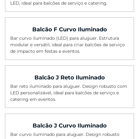
LED, ideal para balcões de serviço e catering.
Balcões
Mesas de Bolo
Biombos
Balcão F Curvo Iluminado
Bar curvo iluminado (LED) para aluguer. Estrutura
Vasos
modular e versátil, ideal para criar balcões de serviço
Plantas
de impacto em festas e eventos.
Pratos Marcadores
Almofadas
Balcão J Reto Iluminado
Lanternas
Bar reto iluminado para aluguer. Design robusto com
Utilitários
LED personalizável, ideal para balcões de serviço e
catering em eventos.
Stand | Feiras
Balcão J Curvo Iluminado
Bar curvo iluminado para aluguer. Design robusto