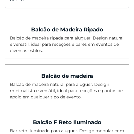
Categorias
Balcão de Madeira Ripado
Cadeiras
Balcão de madeira ripada para aluguer. Design natural
Mesas
e versátil, ideal para receções e bares em eventos de
Mesas Altas
diversos estilos.
Cadeiras Altas
Sofás
Balcão de madeira
Mesas Baixas
Balcão de madeira natural para aluguer. Design
Poltronas
minimalista e versátil, ideal para receções e pontos de
apoio em qualquer tipo de evento.
Pufes
Bancos
Tapetes
Balcão F Reto Iluminado
Bar reto iluminado para aluguer. Design modular com
Iluminação