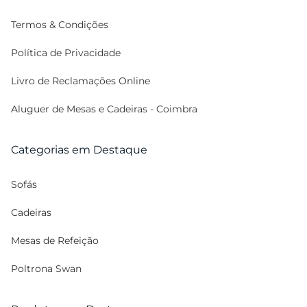
Mesas de Bolo
Termos & Condições
Biombos
Política de Privacidade
Vasos
Livro de Reclamações Online
Plantas
Aluguer de Mesas e Cadeiras - Coimbra
Pratos Marcadores
Almofadas
Categorias em Destaque
Lanternas
Sofás
Utilitários
Stand | Feiras
Cadeiras
Mesas de Refeição
Poltrona Swan