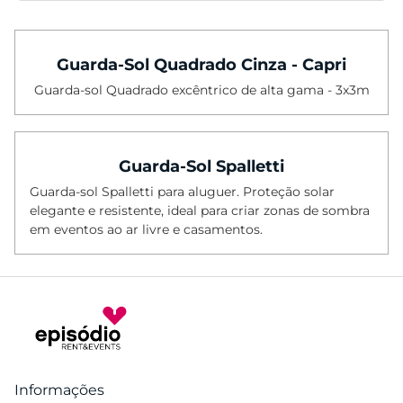
Categorias
Guarda-Sol Quadrado Cinza - Capri
Cadeiras
Guarda-sol Quadrado excêntrico de alta gama - 3x3m
Mesas
Mesas Altas
Cadeiras Altas
Guarda-Sol Spalletti
Sofás
Guarda-sol Spalletti para aluguer. Proteção solar
elegante e resistente, ideal para criar zonas de sombra
Mesas Baixas
em eventos ao ar livre e casamentos.
Poltronas
Pufes
Bancos
Tapetes
Iluminação
Informações
Balcões