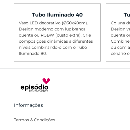
Categorias
Tubo Iluminado 40
Tu
Cadeiras
Vaso LED decorativo (Ø30x40cm).
Coluna d
Mesas
Design moderno com luz branca
Design ve
Mesas Altas
quente ou RGBW (custo extra). Crie
quente o
composições dinâmicas a diferentes
Combine-
Cadeiras Altas
níveis combinando-o com o Tubo
ou com a
Iluminado 80.
cenário 
Sofás
Mesas Baixas
Poltronas
Pufes
Bancos
Tapetes
Informações
Iluminação
Termos & Condições
Balcões