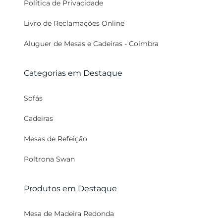
Política de Privacidade
Mesas de Bolo
Biombos
Livro de Reclamações Online
Vasos
Aluguer de Mesas e Cadeiras - Coimbra
Plantas
Pratos Marcadores
Categorias em Destaque
Almofadas
Sofás
Lanternas
Cadeiras
Utilitários
Mesas de Refeição
Stand | Feiras
Poltrona Swan
Produtos em Destaque
Mesa de Madeira Redonda