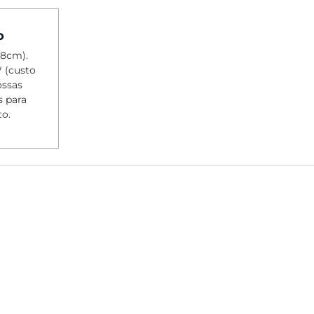
o
98cm).
 (custo
ossas
s para
to.