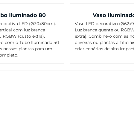
bo Iluminado 80
Vaso Iluminad
ecorativa LED (Ø30x80cm).
Vaso LED decorativo (Ø62x
rtical com luz branca
Luz branca quente ou RGBW
u RGBW (custo extra).
extra). Combine-o com as n
o com o Tubo Iluminado 40
oliveiras ou plantas artificiai
s nossas plantas para um
criar cenários de alto impac
completo.