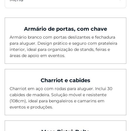
Categorias
Armário de portas, com chave
Cadeiras
Armário branco com portas deslizantes e fechadura
Mesas
para aluguer. Design prático e seguro com prateleira
Mesas Altas
interior, ideal para organização de stands, feiras e
áreas de apoio em eventos.
Cadeiras Altas
Sofás
Mesas Baixas
Charriot e cabides
Poltronas
Charriot em aço com rodas para aluguer. Inclui 30
cabides de madeira. Solução móvel e resistente
Pufes
(108cm), ideal para bengaleiros e camarins em
eventos e produções.
Bancos
Tapetes
Iluminação