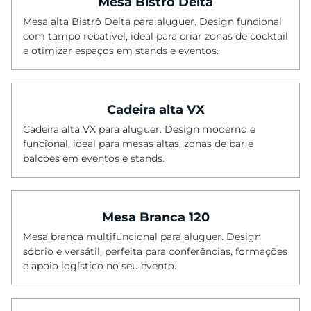
Mesa Bistrô Delta
Balcões
Mesa alta Bistrô Delta para aluguer. Design funcional
com tampo rebatível, ideal para criar zonas de cocktail
Mesas de Bolo
e otimizar espaços em stands e eventos.
Biombos
Vasos
Cadeira alta VX
Plantas
Cadeira alta VX para aluguer. Design moderno e
Pratos Marcadores
funcional, ideal para mesas altas, zonas de bar e
Almofadas
balcões em eventos e stands.
Lanternas
Utilitários
Mesa Branca 120
Stand | Feiras
Mesa branca multifuncional para aluguer. Design
sóbrio e versátil, perfeita para conferências, formações
e apoio logístico no seu evento.