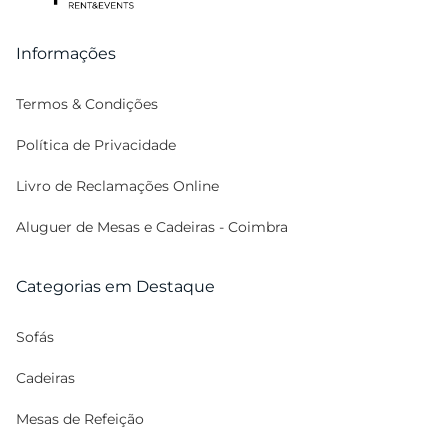
Iluminação
Balcões
Informações
Mesas de Bolo
Termos & Condições
Biombos
Política de Privacidade
Vasos
Livro de Reclamações Online
Plantas
Pratos Marcadores
Aluguer de Mesas e Cadeiras - Coimbra
Almofadas
Categorias em Destaque
Lanternas
Utilitários
Sofás
Stand | Feiras
Cadeiras
Mesas de Refeição