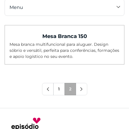
Menu
Categorias
Mesa Branca 150
Cadeiras
Mesa branca multifuncional para aluguer. Design
Mesas
sóbrio e versátil, perfeita para conferências, formações
Mesas Altas
e apoio logístico no seu evento.
Cadeiras Altas
Sofás
Mesas Baixas
1
2
Poltronas
Pufes
Bancos
Tapetes